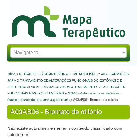
Mapa Terapêutico
Início
»
A - TRACTO GASTRINTESTINAL E METABOLISMO
»
A03 - FÁRMACOS
Está aqui
PARA O TRATAMENTO DE ALTERAÇÕES FUNCIONAIS DO ESTÔMAGO E
INTESTINOS
»
A03A - FÁRMACOS PARA O TRATAMENTO DE ALTERAÇÕES
FUNCIONAIS GASTROINTESTINAIS
»
A03AB - Anti-colinérgicos sintéticos,
ésteres possuindo uma amina quaternária
» A03AB06 - Brometo de otilónio
A03AB06 - Brometo de otilónio
Não existe actualmente nenhum conteúdo classificado com
este termo