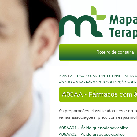
Mapa Terapêutico
Roteiro de consulta
Início
»
A - TRACTO GASTRINTESTINAL E META
Está aqui
FÍGADO
»
A05A - FÁRMACOS COM ACÇÃO SOBRE 
A05AA - Fármacos com ác
As preparações classificadas neste gru
várias associações, p.ex. com espasmol
A05AA01 - Ácido quenodesoxicólico
A05AA02 - Ácido ursodesoxicólico