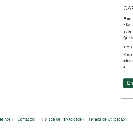
CA
Esta 
não u
subm
Ques
9 + 
Resol
introd
4.
re nós |
Contactos |
Política de Privacidade |
Termos de Utilização |