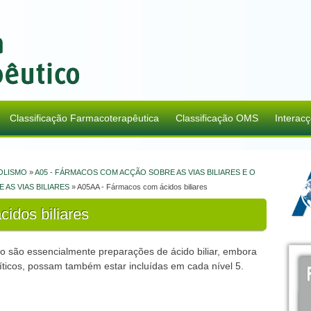
Classificação Farmacoterapêutica
Classificação OMS
Interac
BOLISMO
»
A05 - FÁRMACOS COM ACÇÃO SOBRE AS VIAS BILIARES E O
AS VIAS BILIARES
» A05AA - Fármacos com ácidos biliares
idos biliares
po são essencialmente preparações de ácido biliar, embora
íticos, possam também estar incluídas em cada nível 5.