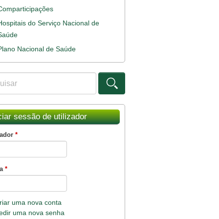
Comparticipações
Hospitais do Serviço Nacional de
Saúde
Plano Nacional de Saúde
ar
ulário de procura
ciar sessão de utilizador
zador
*
ha
*
riar uma nova conta
edir uma nova senha