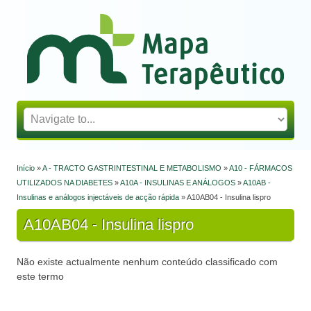
Mapa Terapêutico
Início
»
A - TRACTO GASTRINTESTINAL E METABOLISMO
»
A10 - FÁRMACOS
Está aqui
UTILIZADOS NA DIABETES
»
A10A - INSULINAS E ANÁLOGOS
»
A10AB -
Insulinas e análogos injectáveis de acção rápida
» A10AB04 - Insulina lispro
A10AB04 - Insulina lispro
Não existe actualmente nenhum conteúdo classificado com
este termo