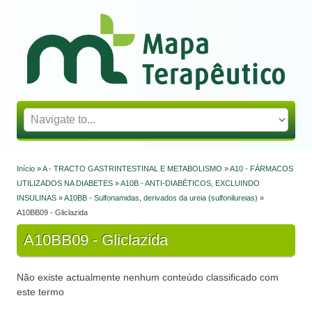
Mapa Terapêutico
Início
»
A - TRACTO GASTRINTESTINAL E METABOLISMO
»
A10 - FÁRMACOS
Está aqui
UTILIZADOS NA DIABETES
»
A10B - ANTI-DIABÉTICOS, EXCLUINDO
INSULINAS
»
A10BB - Sulfonamidas, derivados da ureia (sulfonilureias)
»
A10BB09 - Gliclazida
A10BB09 - Gliclazida
Não existe actualmente nenhum conteúdo classificado com
este termo