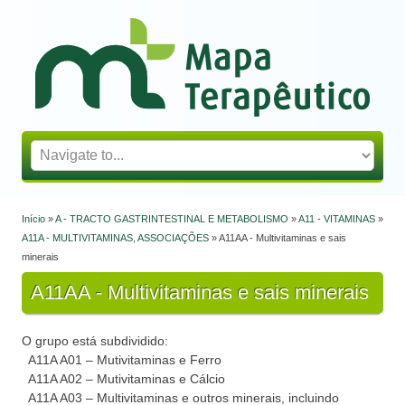
Mapa Terapêutico
Início
»
A - TRACTO GASTRINTESTINAL E METABOLISMO
»
A11 - VITAMINAS
»
Está aqui
A11A - MULTIVITAMINAS, ASSOCIAÇÕES
» A11AA - Multivitaminas e sais
minerais
A11AA - Multivitaminas e sais minerais
O grupo está subdividido:
A11A A01 – Mutivitaminas e Ferro
A11A A02 – Mutivitaminas e Cálcio
A11A A03 – Multivitaminas e outros minerais, incluindo