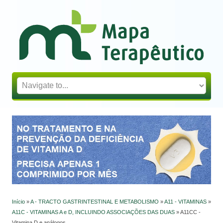
Mapa Terapêutico
Início
»
A - TRACTO GASTRINTESTINAL E METABOLISMO
»
A11 - VITAMINAS
»
Está aqui
A11C - VITAMINAS A e D, INCLUINDO ASSOCIAÇÕES DAS DUAS
» A11CC -
Vitamina D e análogos