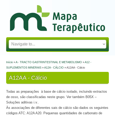
Mapa Terapêutico
Início
»
A - TRACTO GASTRINTESTINAL E METABOLISMO
»
A12 -
Está aqui
SUPLEMENTOS MINERAIS
»
A12A - CÁLCIO
» A12AA - Cálcio
A12AA - Cálcio
Todas as preparações à base de cálcio isolado, incluindo extractos
de osso, são classificadas neste grupo. Ver também B05X –
Soluções aditivas i.v..
Às associações de diferentes sais de cálcio são dados os seguintes
códigos ATC: A12A A20. Pequenas quantidades de carbonato de