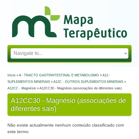
Mapa Terapêutico
Início
»
A - TRACTO GASTRINTESTINAL E METABOLISMO
»
A12 -
Está aqui
SUPLEMENTOS MINERAIS
»
A12C - OUTROS SUPLEMENTOS MINERAIS
»
A12CC - Magnésio
» A12CC30 - Magnésio (associações de diferentes sais)
A12CC30 - Magnésio (associações de
diferentes sais)
Não existe actualmente nenhum conteúdo classificado com
este termo