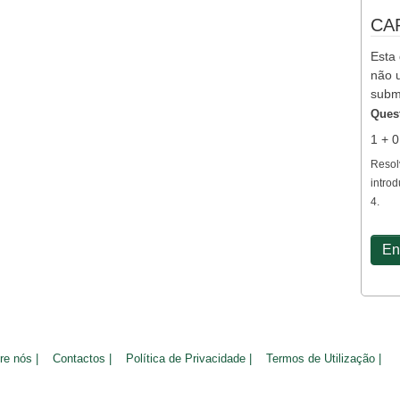
CA
Esta 
não u
subm
Ques
1 + 
Resol
introd
4.
re nós |
Contactos |
Política de Privacidade |
Termos de Utilização |