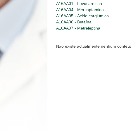
A16AA01 - Levocarnitina
A16AA04 - Mercaptamina
A16AA05 - Ácido carglúmico
A16AA06 - Betaína
A16AA07 - Metreleptina
Não existe actualmente nenhum conteúd