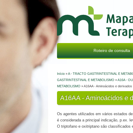
Mapa Terapêutico
Roteiro de consulta
Início
»
A - TRACTO GASTRINTESTINAL E META
Está aqui
GASTRINTESTINAL E METABOLISMO
»
A16A - 
METABOLISMO
» A16AA - Aminoácidos e derivados
A16AA - Aminoácidos e d
Os agentes utilizados em vários estados de 
é considerada a principal indicação, p.ex. le
O triptofano e oxitriptano são classificado