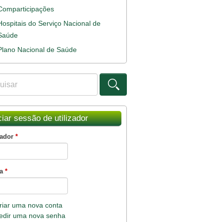
Comparticipações
Hospitais do Serviço Nacional de
Saúde
Plano Nacional de Saúde
ar
ulário de procura
ciar sessão de utilizador
zador
*
ha
*
riar uma nova conta
edir uma nova senha