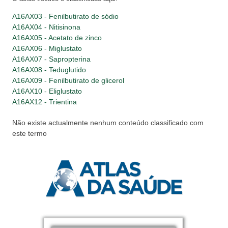
A16AX03 - Fenilbutirato de sódio
A16AX04 - Nitisinona
A16AX05 - Acetato de zinco
A16AX06 - Miglustato
A16AX07 - Sapropterina
A16AX08 - Teduglutido
A16AX09 - Fenilbutirato de glicerol
A16AX10 - Eliglustato
A16AX12 - Trientina
Não existe actualmente nenhum conteúdo classificado com
este termo