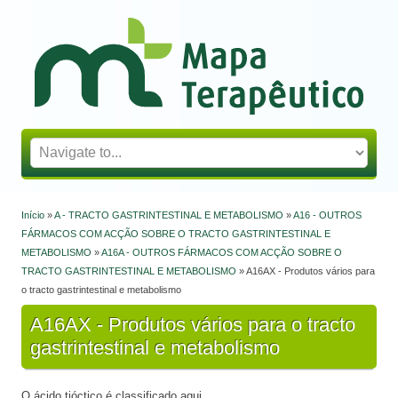
Mapa Terapêutico
Início
»
A - TRACTO GASTRINTESTINAL E METABOLISMO
»
A16 - OUTROS
Está aqui
FÁRMACOS COM ACÇÃO SOBRE O TRACTO GASTRINTESTINAL E
METABOLISMO
»
A16A - OUTROS FÁRMACOS COM ACÇÃO SOBRE O
TRACTO GASTRINTESTINAL E METABOLISMO
» A16AX - Produtos vários para
o tracto gastrintestinal e metabolismo
A16AX - Produtos vários para o tracto
gastrintestinal e metabolismo
O ácido tióctico é classificado aqui.