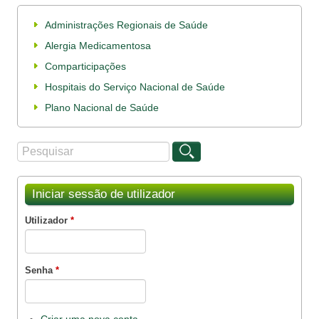
Administrações Regionais de Saúde
Alergia Medicamentosa
Comparticipações
Hospitais do Serviço Nacional de Saúde
Plano Nacional de Saúde
Procurar
Formulário de procura
Iniciar sessão de utilizador
Utilizador
*
Senha
*
Criar uma nova conta