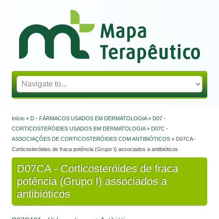
Mapa Terapêutico
Início
»
D - FÁRMACOS USADOS EM DERMATOLOGIA
»
D07 -
Está aqui
CORTICOSTERÓIDES USADOS EM DERMATOLOGIA
»
D07C -
ASSOCIAÇÕES DE CORTICOSTERÓIDES COM ANTIBIÓTICOS
» D07CA -
Corticosteróides de fraca potência (Grupo I) associados a antibióticos
D07CA - Corticosteróides de fraca
potência (Grupo I) associados a
antibióticos