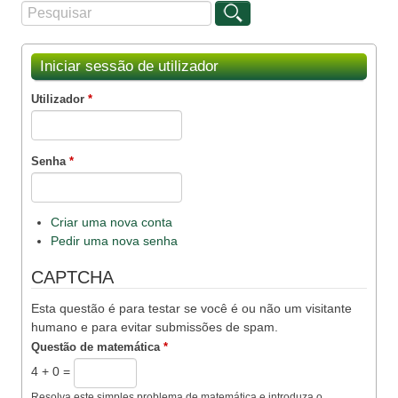
Procurar
Formulário de procura
Iniciar sessão de utilizador
Utilizador
*
Senha
*
Criar uma nova conta
Pedir uma nova senha
CAPTCHA
Esta questão é para testar se você é ou não um visitante
humano e para evitar submissões de spam.
Questão de matemática
*
4 + 0 =
Resolva este simples problema de matemática e introduza o