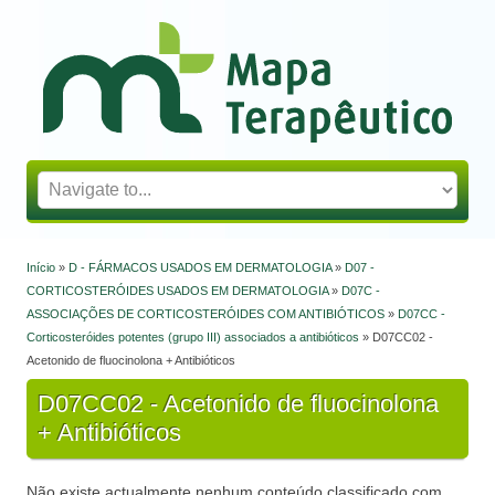
Mapa Terapêutico
Início
»
D - FÁRMACOS USADOS EM DERMATOLOGIA
»
D07 -
Está aqui
CORTICOSTERÓIDES USADOS EM DERMATOLOGIA
»
D07C -
ASSOCIAÇÕES DE CORTICOSTERÓIDES COM ANTIBIÓTICOS
»
D07CC -
Corticosteróides potentes (grupo III) associados a antibióticos
» D07CC02 -
Acetonido de fluocinolona + Antibióticos
D07CC02 - Acetonido de fluocinolona
+ Antibióticos
Não existe actualmente nenhum conteúdo classificado com