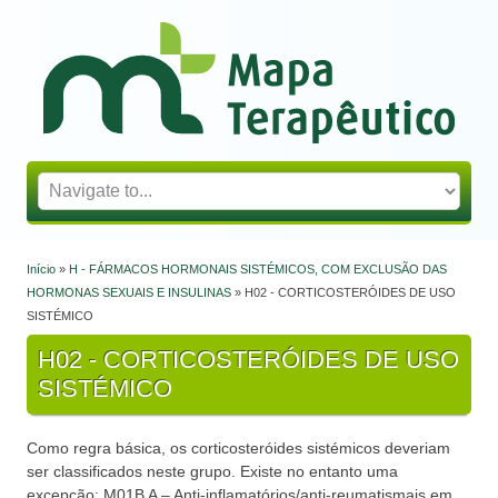
Mapa Terapêutico
Início
»
H - FÁRMACOS HORMONAIS SISTÉMICOS, COM EXCLUSÃO DAS
Está aqui
HORMONAS SEXUAIS E INSULINAS
» H02 - CORTICOSTERÓIDES DE USO
SISTÉMICO
H02 - CORTICOSTERÓIDES DE USO
SISTÉMICO
Como regra básica, os corticosteróides sistémicos deveriam
ser classificados neste grupo. Existe no entanto uma
excepção: M01B A – Anti-inflamatórios/anti-reumatismais em