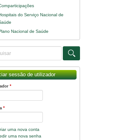
Comparticipações
Hospitais do Serviço Nacional de
Saúde
Plano Nacional de Saúde
ar
ulário de procura
ciar sessão de utilizador
zador
*
ha
*
riar uma nova conta
edir uma nova senha