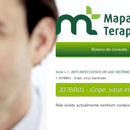
Mapa Terapêutico
Roteiro de consulta
Início
»
J - ANTI-INFECCIOSOS DE USO SISTÉMI
Está aqui
» J07BB01 - Gripe, vírus inactivado
J07BB01 - Gripe, vírus in
Não existe actualmente nenhum conteúd