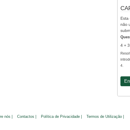
CA
Esta 
não u
subm
Ques
4 + 
Resol
introd
4.
re nós |
Contactos |
Política de Privacidade |
Termos de Utilização |