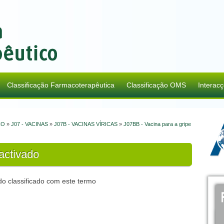
Classificação Farmacoterapêutica
Classificação OMS
Interac
CO
»
J07 - VACINAS
»
J07B - VACINAS VÍRICAS
»
J07BB - Vacina para a gripe
activado
o classificado com este termo