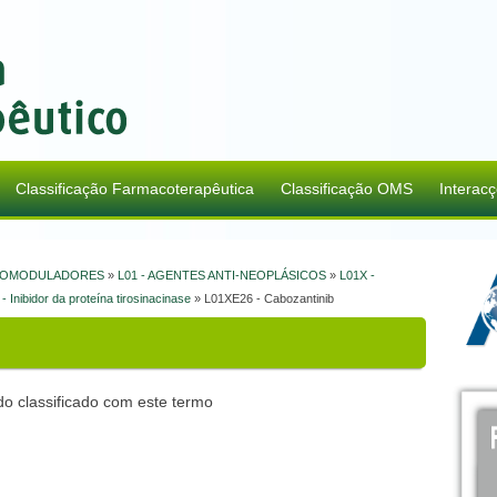
Classificação Farmacoterapêutica
Classificação OMS
Interac
MUNOMODULADORES
»
L01 - AGENTES ANTI-NEOPLÁSICOS
»
L01X -
- Inibidor da proteína tirosinacinase
» L01XE26 - Cabozantinib
o classificado com este termo