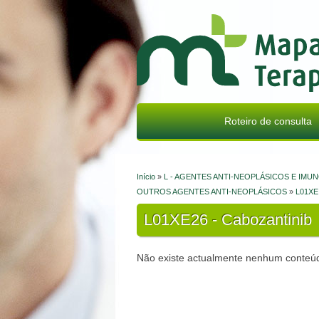
Mapa Terapêutico
Roteiro de consulta
Início
»
L - AGENTES ANTI-NEOPLÁSICOS E I
Está aqui
OUTROS AGENTES ANTI-NEOPLÁSICOS
»
L01XE 
L01XE26 - Cabozantinib
Não existe actualmente nenhum conteúd