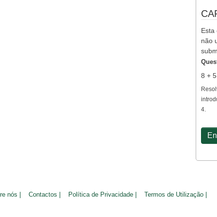
CA
Esta 
não u
subm
Ques
8 + 
Resol
introd
4.
re nós |
Contactos |
Política de Privacidade |
Termos de Utilização |