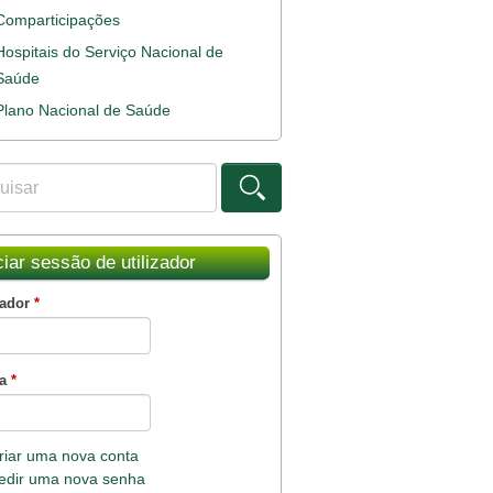
Comparticipações
Hospitais do Serviço Nacional de
Saúde
Plano Nacional de Saúde
ar
ulário de procura
ciar sessão de utilizador
zador
*
ha
*
riar uma nova conta
edir uma nova senha