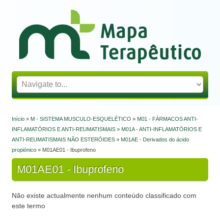
Mapa Terapêutico
Início
»
M - SISTEMA MUSCULO-ESQUELÉTICO
»
M01 - FÁRMACOS ANTI-
Está aqui
INFLAMATÓRIOS E ANTI-REUMATISMAIS
»
M01A - ANTI-INFLAMATÓRIOS E
ANTI-REUMATISMAIS NÃO ESTERÓIDES
»
M01AE - Derivados do ácido
propiónico
» M01AE01 - Ibuprofeno
M01AE01 - Ibuprofeno
Não existe actualmente nenhum conteúdo classificado com
este termo