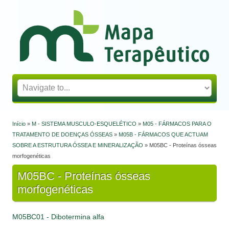
Mapa Terapêutico
Início
»
M - SISTEMA MUSCULO-ESQUELÉTICO
»
M05 - FÁRMACOS PARA O
Está aqui
TRATAMENTO DE DOENÇAS ÓSSEAS
»
M05B - FÁRMACOS QUE ACTUAM
SOBRE A ESTRUTURA ÓSSEA E MINERALIZAÇÃO
» M05BC - Proteínas ósseas
morfogenéticas
M05BC - Proteínas ósseas
morfogenéticas
M05BC01 - Dibotermina alfa