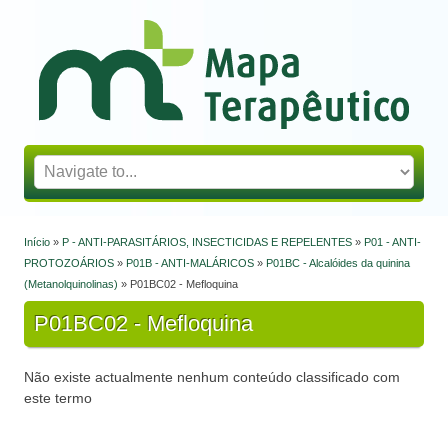
Mapa Terapêutico
Início
»
P - ANTI-PARASITÁRIOS, INSECTICIDAS E REPELENTES
»
P01 - ANTI-
Está aqui
PROTOZOÁRIOS
»
P01B - ANTI-MALÁRICOS
»
P01BC - Alcalóides da quinina
(Metanolquinolinas)
» P01BC02 - Mefloquina
P01BC02 - Mefloquina
Não existe actualmente nenhum conteúdo classificado com
este termo