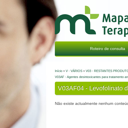
Mapa Terapêutico
Roteiro de consulta
Início
»
V - VÁRIOS
»
V03 - RESTANTES PRODUT
Está aqui
V03AF - Agentes desintoxicantes para tratamento an
V03AF04 - Levofolinato d
Não existe actualmente nenhum conteúd