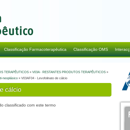
Classificação Farmacoterapêutica
Classificação OMS
Interac
OS TERAPÊUTICOS
»
V03A - RESTANTES PRODUTOS TERAPÊUTICOS
»
ti-neoplásico
» V03AF04 - Levofolinato de cálcio
e cálcio
o classificado com este termo