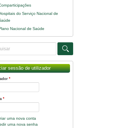
Comparticipações
Hospitais do Serviço Nacional de
Saúde
Plano Nacional de Saúde
ar
ulário de procura
ciar sessão de utilizador
zador
*
ha
*
riar uma nova conta
edir uma nova senha