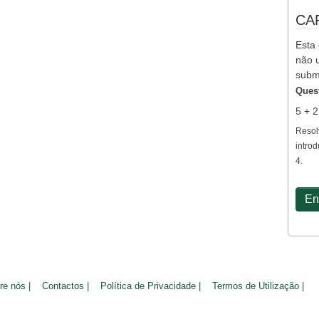
CA
Esta 
não u
subm
Ques
5 + 
Resol
introd
4.
re nós |
Contactos |
Política de Privacidade |
Termos de Utilização |