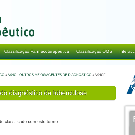
Classificação Farmacoterapêutica
Classificação OMS
Interac
ICO
»
V04C - OUTROS MEIOS/AGENTES DE DIAGNÓSTICO
» V04CF -
do diagnóstico da tuberculose
o classificado com este termo