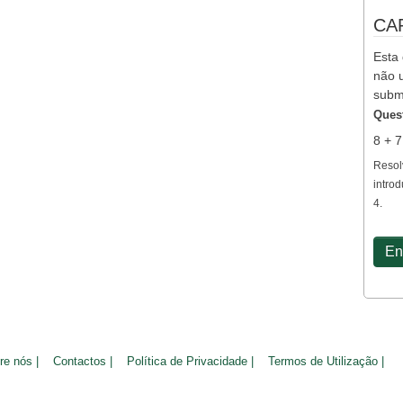
CA
Esta 
não u
subm
Ques
8 + 
Resol
introd
4.
re nós |
Contactos |
Política de Privacidade |
Termos de Utilização |