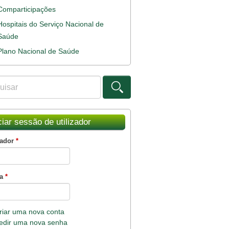
Comparticipações
Hospitais do Serviço Nacional de
Saúde
Plano Nacional de Saúde
ar
ulário de procura
ciar sessão de utilizador
zador
*
ha
*
riar uma nova conta
edir uma nova senha