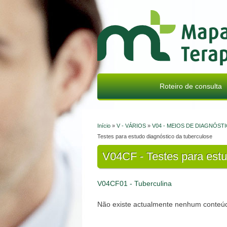
Mapa Terapêutico
Roteiro de consulta
Início
»
V - VÁRIOS
»
V04 - MEIOS DE DIAGNÓST
Está aqui
Testes para estudo diagnóstico da tuberculose
V04CF - Testes para estu
V04CF01 - Tuberculina
Não existe actualmente nenhum conteúd