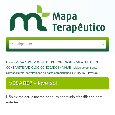
Mapa Terapêutico
Início
»
V - VÁRIOS
»
V08 - MEIOS DE CONTRASTE
»
V08A - MEIOS DE
Está aqui
CONTRASTE RADIOLÓGICO, IODADOS
»
V08AB - Meios de contraste,
hidrossolúveis, nefrotrópicos de baixa osmolaridade
» V08AB07 - Ioversol
V08AB07 - Ioversol
Não existe actualmente nenhum conteúdo classificado com
este termo