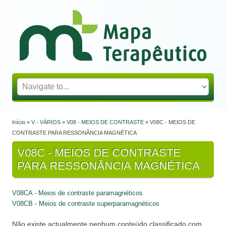
Mapa Terapêutico
Início
»
V - VÁRIOS
»
V08 - MEIOS DE CONTRASTE
» V08C - MEIOS DE
Está aqui
CONTRASTE PARA RESSONÂNCIA MAGNÉTICA
V08C - MEIOS DE CONTRASTE
PARA RESSONÂNCIA MAGNÉTICA
V08CA - Meios de contraste paramagnéticos
V08CB - Meios de contraste superparamagnéticos
Não existe actualmente nenhum conteúdo classificado com