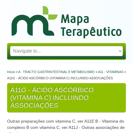
Mapa Terapêutico
Início
»
A - TRACTO GASTRINTESTINAL E METABOLISMO
»
A11 - VITAMINAS
»
Está aqui
A11G - ÁCIDO ASCÓRBICO (VITAMINA C) INCLUINDO ASSOCIAÇÕES
A11G - ÁCIDO ASCÓRBICO
(VITAMINA C) INCLUINDO
ASSOCIAÇÕES
Outras preparações com vitamina C, ver A11E B - Vitamina do
complexo B com vitamina C, ver A11J - Outras associações de