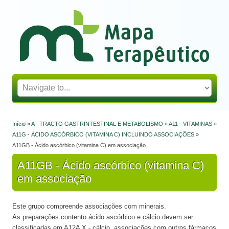
Mapa Terapêutico
Início
»
A - TRACTO GASTRINTESTINAL E METABOLISMO
»
A11 - VITAMINAS
»
Está aqui
A11G - ÁCIDO ASCÓRBICO (VITAMINA C) INCLUINDO ASSOCIAÇÕES
»
A11GB - Ácido ascórbico (vitamina C) em associação
A11GB - Ácido ascórbico (vitamina C)
em associação
Este grupo compreende associações com minerais.
As preparações contento ácido ascórbico e cálcio devem ser
classificadas em A12A X - cálcio, associações com outros fármacos