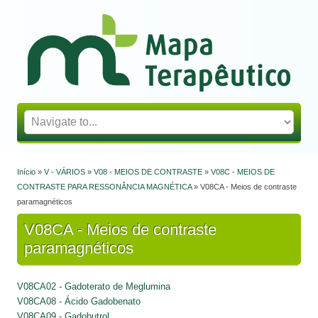
Mapa Terapêutico
Início
»
V - VÁRIOS
»
V08 - MEIOS DE CONTRASTE
»
V08C - MEIOS DE
Está aqui
CONTRASTE PARA RESSONÂNCIA MAGNÉTICA
» V08CA - Meios de contraste
paramagnéticos
V08CA - Meios de contraste
paramagnéticos
V08CA02 - Gadoterato de Meglumina
V08CA08 - Ácido Gadobenato
V08CA09 - Gadobutrol