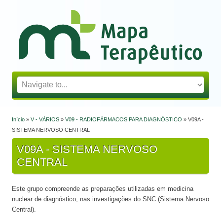
Mapa Terapêutico
Início
»
V - VÁRIOS
»
V09 - RADIOFÁRMACOS PARA DIAGNÓSTICO
» V09A -
Está aqui
SISTEMA NERVOSO CENTRAL
V09A - SISTEMA NERVOSO
CENTRAL
Este grupo compreende as preparações utilizadas em medicina
nuclear de diagnóstico, nas investigações do SNC (Sistema Nervoso
Central).