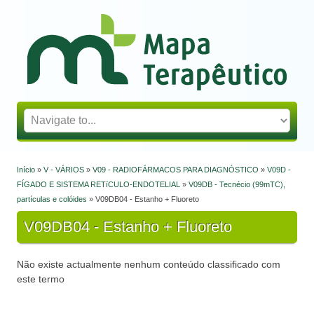
Mapa Terapêutico
Início
»
V - VÁRIOS
»
V09 - RADIOFÁRMACOS PARA DIAGNÓSTICO
»
V09D -
Está aqui
FÍGADO E SISTEMA RETíCULO-ENDOTELIAL
»
V09DB - Tecnécio (99mTC),
partículas e colóides
» V09DB04 - Estanho + Fluoreto
V09DB04 - Estanho + Fluoreto
Não existe actualmente nenhum conteúdo classificado com
este termo