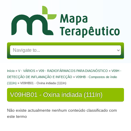
Mapa Terapêutico
Início
»
V - VÁRIOS
»
V09 - RADIOFÁRMACOS PARA DIAGNÓSTICO
»
V09H -
Está aqui
DETECÇÃO DE INFLAMAÇÃO E INFECÇÃO
»
V09HB - Compostos de índio
(111In)
» V09HB01 - Oxina indiada (111In)
V09HB01 - Oxina indiada (111In)
Não existe actualmente nenhum conteúdo classificado com
este termo