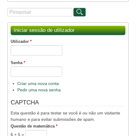
Procurar
Formulário de procura
Iniciar sessão de utilizador
Utilizador
*
Senha
*
Criar uma nova conta
Pedir uma nova senha
CAPTCHA
Esta questão é para testar se você é ou não um visitante
humano e para evitar submissões de spam.
Questão de matemática
*
6 + 5 =