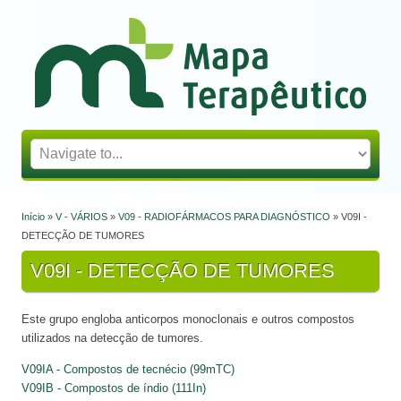
Mapa Terapêutico
Início
»
V - VÁRIOS
»
V09 - RADIOFÁRMACOS PARA DIAGNÓSTICO
» V09I -
Está aqui
DETECÇÃO DE TUMORES
V09I - DETECÇÃO DE TUMORES
Este grupo engloba anticorpos monoclonais e outros compostos
utilizados na detecção de tumores.
V09IA - Compostos de tecnécio (99mTC)
V09IB - Compostos de índio (111In)