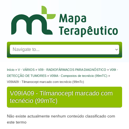
Mapa Terapêutico
Início
»
V - VÁRIOS
»
V09 - RADIOFÁRMACOS PARA DIAGNÓSTICO
»
V09I -
Está aqui
DETECÇÃO DE TUMORES
»
V09IA - Compostos de tecnécio (99mTC)
»
V09IA09 - Tilmanocept marcado com tecnécio (99mTc)
V09IA09 - Tilmanocept marcado com
tecnécio (99mTc)
Não existe actualmente nenhum conteúdo classificado com
este termo