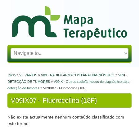
Mapa Terapêutico
Início
»
V - VÁRIOS
»
V09 - RADIOFÁRMACOS PARA DIAGNÓSTICO
»
V09I -
Está aqui
DETECÇÃO DE TUMORES
»
V09IX - Outros radiofármacos de diagnóstico para
detecção de tumores
» V09IX07 - Fluorocolina (18F)
V09IX07 - Fluorocolina (18F)
Não existe actualmente nenhum conteúdo classificado com
este termo